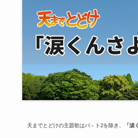
天までとどけの主題歌はパ－ト2を除き、
「涙