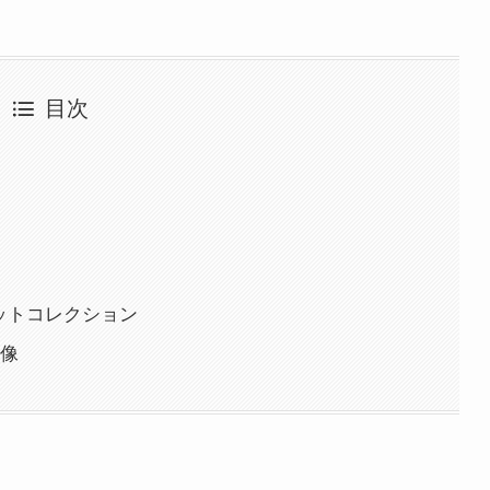
目次
ットコレクション
像