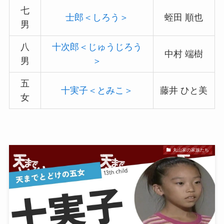
七
士郎＜しろう＞
蛭田 順也
男
八
十次郎＜じゅうじろう
中村 端樹
男
＞
五
十実子＜とみこ＞
藤井 ひと美
女
丸山家の家族たち